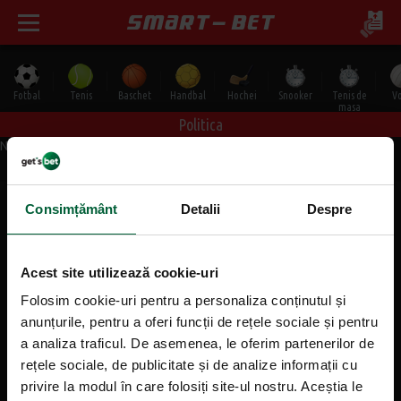
Fotbal
Tenis
Baschet
Handbal
Hochei
Snooker
Tenis de
Vo
masa
Politica
Niciun rezultat gasit conform cautarii.
Consimțământ
Detalii
Despre
Mergi sus
Acest site utilizează cookie-uri
Informații generale
Folosim cookie-uri pentru a personaliza conținutul și
anunțurile, pentru a oferi funcții de rețele sociale și pentru
Despre noi
a analiza traficul. De asemenea, le oferim partenerilor de
rețele sociale, de publicitate și de analize informații cu
Contact
privire la modul în care folosiți site-ul nostru. Aceștia le
Agentii