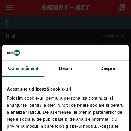
Final
+0 Speciale
Nu exista evenimente momentan.
Consimțământ
Detalii
Despre
Mergi sus
Acest site utilizează cookie-uri
Informații generale
Folosim cookie-uri pentru a personaliza conținutul și
anunțurile, pentru a oferi funcții de rețele sociale și pentru
Despre noi
a analiza traficul. De asemenea, le oferim partenerilor de
rețele sociale, de publicitate și de analize informații cu
Contact
privire la modul în care folosiți site-ul nostru. Aceștia le
Agentii