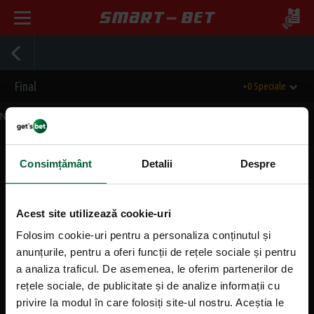
Final
+0 Speciale
Nu exista evenimente momentan.
Consimțământ
Detalii
Despre
Mergi sus
Acest site utilizează cookie-uri
Informații generale
Folosim cookie-uri pentru a personaliza conținutul și
anunțurile, pentru a oferi funcții de rețele sociale și pentru
Despre noi
a analiza traficul. De asemenea, le oferim partenerilor de
rețele sociale, de publicitate și de analize informații cu
Contact
privire la modul în care folosiți site-ul nostru. Aceștia le
Agentii