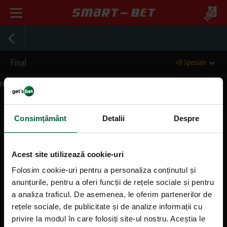
Final
+0 Speciale
Nu exista evenimente momentan.
Consimțământ
Detalii
Despre
Mergi sus
Acest site utilizează cookie-uri
Informații generale
Folosim cookie-uri pentru a personaliza conținutul și
anunțurile, pentru a oferi funcții de rețele sociale și pentru
Despre noi
a analiza traficul. De asemenea, le oferim partenerilor de
rețele sociale, de publicitate și de analize informații cu
Contact
privire la modul în care folosiți site-ul nostru. Aceștia le
Agentii