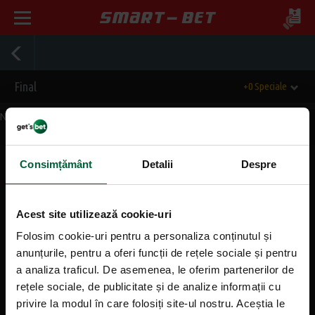
Final
+0 Speciale
Nu exista evenimente momentan.
Consimțământ
Detalii
Despre
Mergi sus
Acest site utilizează cookie-uri
Informații generale
Folosim cookie-uri pentru a personaliza conținutul și
anunțurile, pentru a oferi funcții de rețele sociale și pentru
Despre noi
a analiza traficul. De asemenea, le oferim partenerilor de
rețele sociale, de publicitate și de analize informații cu
Contact
privire la modul în care folosiți site-ul nostru. Aceștia le
Agentii