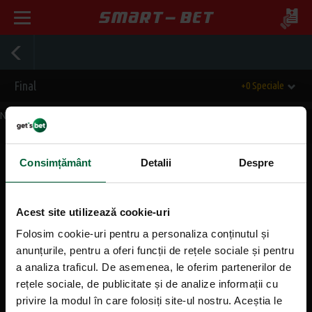
Final
+0 Speciale
Nu exista evenimente momentan.
Consimțământ
Detalii
Despre
Mergi sus
Acest site utilizează cookie-uri
Informații generale
Folosim cookie-uri pentru a personaliza conținutul și
anunțurile, pentru a oferi funcții de rețele sociale și pentru
Despre noi
a analiza traficul. De asemenea, le oferim partenerilor de
rețele sociale, de publicitate și de analize informații cu
Contact
privire la modul în care folosiți site-ul nostru. Aceștia le
Agentii