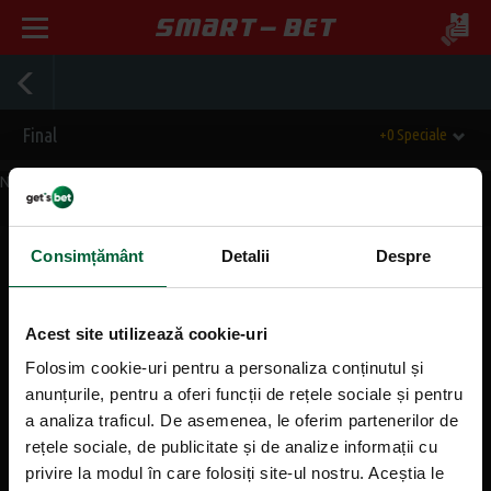
Final
+0 Speciale
Nu exista evenimente momentan.
Consimțământ
Detalii
Despre
Mergi sus
Acest site utilizează cookie-uri
Informații generale
Folosim cookie-uri pentru a personaliza conținutul și
anunțurile, pentru a oferi funcții de rețele sociale și pentru
Despre noi
a analiza traficul. De asemenea, le oferim partenerilor de
rețele sociale, de publicitate și de analize informații cu
Contact
privire la modul în care folosiți site-ul nostru. Aceștia le
Agentii