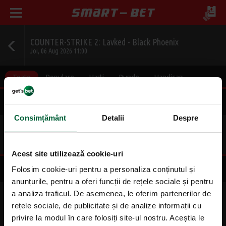
COUNTER-STRIKE 2: Lavked - Black Phoenix
Joi, 06 Aug 2026 11:00
Toate
Populare
Harti
Runde
Handicap
Rezultat Final
Consimțământ
Detalii
Despre
1
2
2.45
1.45
Acest site utilizează cookie-uri
Scor corect
Folosim cookie-uri pentru a personaliza conținutul și
anunțurile, pentru a oferi funcții de rețele sociale și pentru
a analiza traficul. De asemenea, le oferim partenerilor de
2-0
2-1
0-2
rețele sociale, de publicitate și de analize informații cu
4.33
4.33
2.40
privire la modul în care folosiți site-ul nostru. Aceștia le