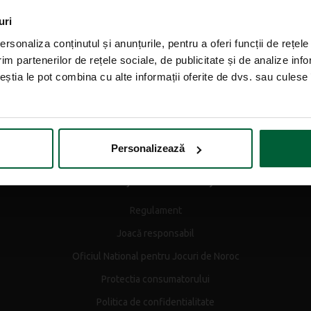
Smart Bet
uri
rsonaliza conținutul și anunțurile, pentru a oferi funcții de rețele
Pariuri sportive
im partenerilor de rețele sociale, de publicitate și de analize info
Loterii
ceștia le pot combina cu alte informații oferite de dvs. sau culese î
Get Six 49
Curse câini
Personalizează
Securitate și confidențialitate
Regulament
Joacă responsabil
Oficiul National pentru Jocuri de Noroc
Protectia consumatorului
Politica de confidentialitate