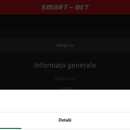
Mergi sus
Informații generale
Despre noi
Contact
Agentii
Promoții
Detalii