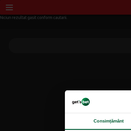
Niciun rezultat gasit conform cautarii.
Consimțământ