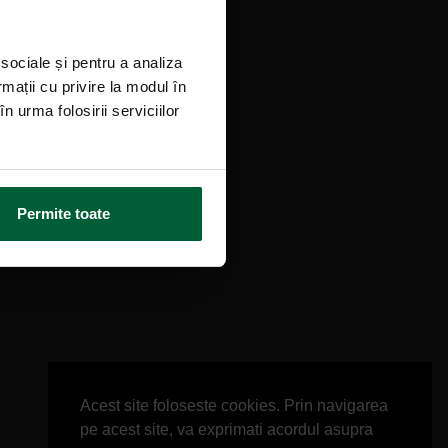
 sociale și pentru a analiza
rmații cu privire la modul în
n urma folosirii serviciilor
Permite toate
Acest site foloseste cookies. Prin navigarea
pe acest site, va exprimati acordul asupra