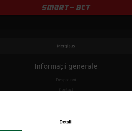
Mergi sus
Informații generale
Despre noi
Contact
Agentii
Promoții
Detalii