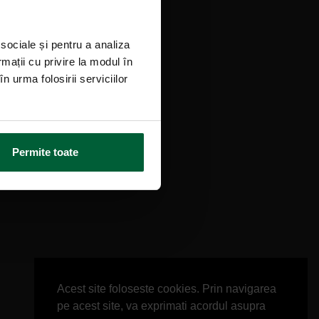
 sociale și pentru a analiza
rmații cu privire la modul în
n urma folosirii serviciilor
Permite toate
Acest site foloseste cookies. Prin navigarea
pe acest site, va exprimati acordul asupra