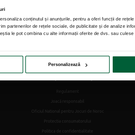
Smart Bet
uri
rsonaliza conținutul și anunțurile, pentru a oferi funcții de rețele
Pariuri sportive
im partenerilor de rețele sociale, de publicitate și de analize info
Loterii
ceștia le pot combina cu alte informații oferite de dvs. sau culese î
Get Six 49
Curse câini
Personalizează
Securitate și confidențialitate
Regulament
Joacă responsabil
Oficiul National pentru Jocuri de Noroc
Protectia consumatorului
Politica de confidentialitate