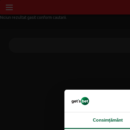
Niciun rezultat gasit conform cautarii.
Consimțământ